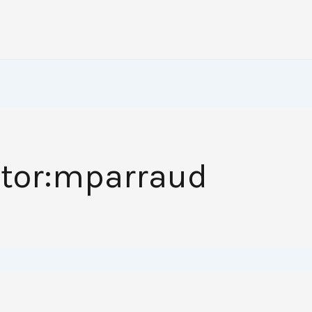
HOME
PASEOS
PE
tor:mparraud