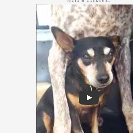
Muro es culpable…
Play