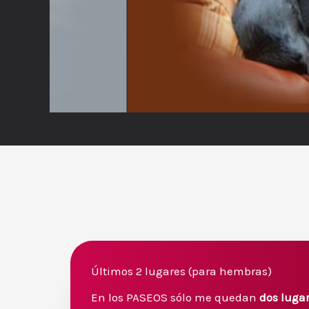
Últimos 2 lugares (para hembras)
En los PASEOS sólo me quedan
dos luga